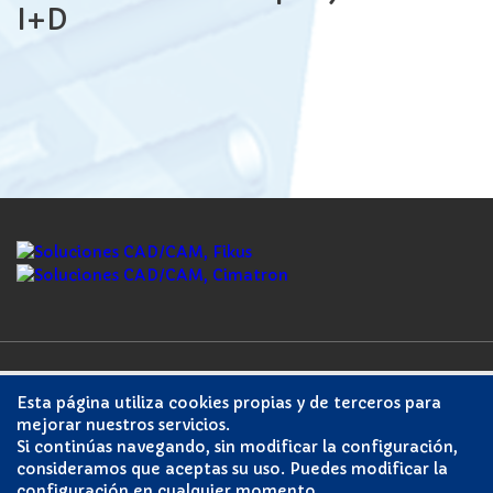
I+D
Polígono Industrial Ugaldeguren II, Parcela 11, Nave 1
48170. Zamudio. Vizcaya | Telefono:
944525174
| Fax:
Esta página utiliza cookies propias y de terceros para
944520275 | manuel@moldesura.com
mejorar nuestros servicios.
Si continúas navegando, sin modificar la configuración,
Aviso Legal
|
Política de privacidad
|
Política de
consideramos que aceptas su uso. Puedes modificar la
cookies
configuración en cualquier momento.